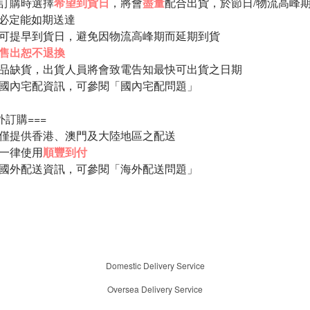
訂購時選擇
希望到貨日
，將會
盡量
配合出貨，於
節日/物流高峰
必定能如期送達
建議可提早到貨日，避免因
物流高峰期而延期到貨
售出恕不退換
如產品缺貨，出貨人員將會致電告知最快可出貨之日期
更多國內宅配資訊，可參閱「
國內宅配問題
」
外訂購===
現時僅提供香港、澳門及大陸地區之配送
費一律使用
順豐到付
更多國外配送資訊，可參閱
「海外配送問題」
Domestic Delivery Service
Oversea Delivery Service