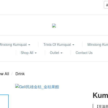
Minxiong Kumquat
Trivia Of Kumquat
Minxiong Ku
Shop All
Outlet
Contact Us
ew All
Drink
Kum
【常溫商品