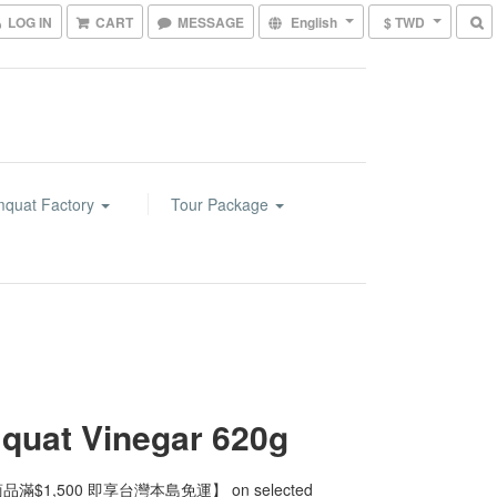
LOG IN
CART
MESSAGE
English
$ TWD
mquat Factory
Tour Package
quat Vinegar 620g
滿$1,500 即享台灣本島免運】 on selected