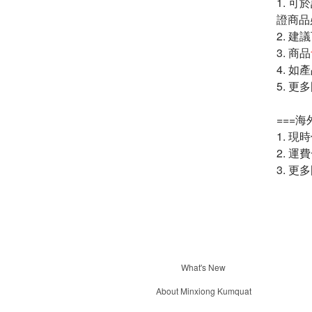
1.
可於
證商品
2. 
3. 商品
4. 
5. 
===海
1. 
2. 運
3. 
What's New
About Minxiong Kumquat