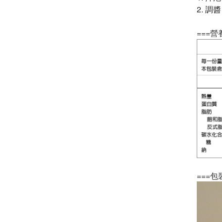
2. 調
===營
===包