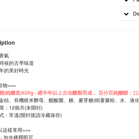
De
iption
香氣
時候的古早味道
年的美好時光
容物===
醋(純釀造)620g - 經半年以上古法釀製而成， 百分百純釀醋；
口
金桔、有機糙米酵母、醋酸菌、糖、麥芽糖
(樹薯澱粉、水、液
限：12個月
(未開封)
式：常溫(開封後請冷藏保存)
以這樣享用===
 - 加水稀釋即可