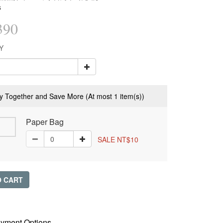
s
390
Y
y Together and Save More
(At most 1 item(s))
Paper Bag
SALE NT$10
O CART
yment Options