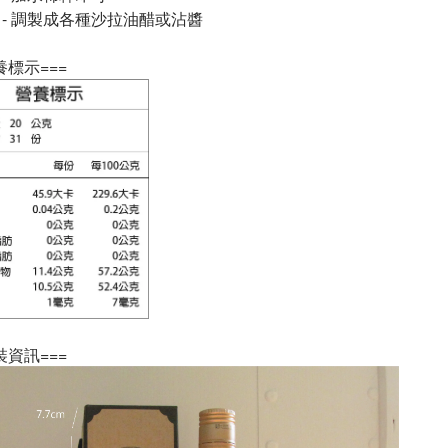
醬 - 調製成各種沙拉油醋或沾醬
養標示===
裝資訊===