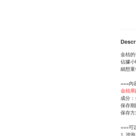
Descr
金桔的
佔據小
細想童
===內
金桔果
成分：
保存期
保存方
===可
1.
沖泡