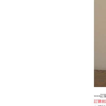
===訂
訂購前