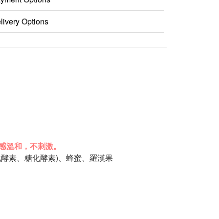
livery Options
感溫和，不刺激。
化酵素、
糖化酵素)
、蜂蜜、羅漢果