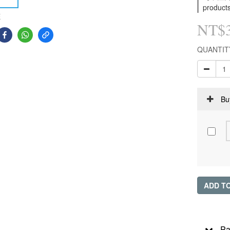
product
E
NT$
QUANTIT
Bu
ADD T
Pa