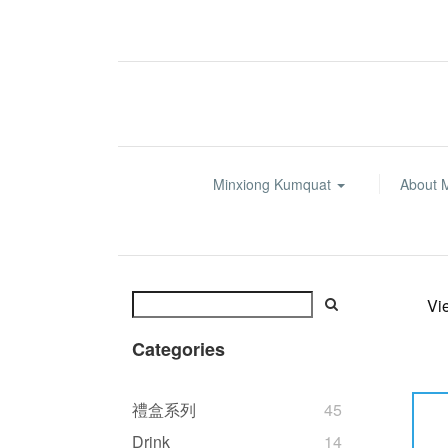
Minxiong Kumquat
About 
Vi
Categories
禮盒系列
45
Drink
14