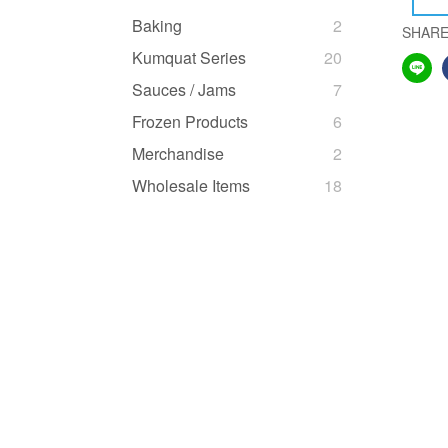
Baking
2
SHAR
Kumquat Series
20
Sauces / Jams
7
Frozen Products
6
Merchandise
2
Wholesale Items
18