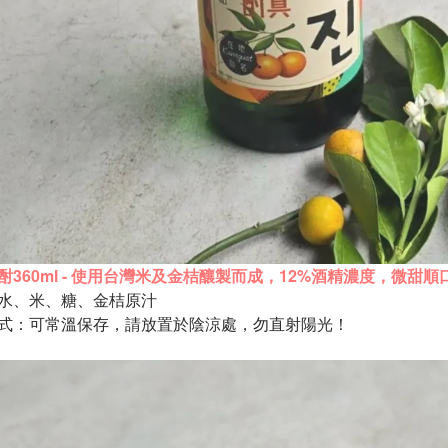
酎360ml - 使用台灣米及金桔釀製而成，
12%酒精濃度，微甜順
水、米、糖、金桔原汁
式：可常溫保存，請放置於陰涼處，勿直射陽光！