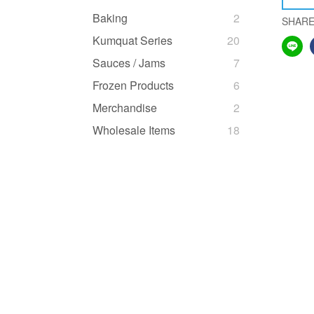
Baking
2
SHAR
Kumquat Series
20
Sauces / Jams
7
Frozen Products
6
Merchandise
2
Wholesale Items
18