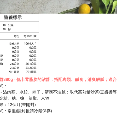
醬380g - 低卡零脂肪的沾醬，
搭配肉類、鹹食，
清爽解膩；適合
式：
醬料 - 沾肉類、水餃、粽子，清爽不油膩；
取代
高
熱量沙茶/豆瓣醬
金桔、糖、鹽、辣椒、
米酒
限：12個月(未開封)
式：常溫(開封後請冷藏保存)