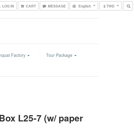
LOG IN
CART
MESSAGE
English
$ TWD
mquat Factory
Tour Package
 Box L25-7 (w/ paper