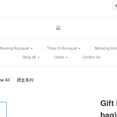
Minxiong Kumquat
Trivia Of Kumquat
Minxiong Ku
Shop All
Outlet
Contact Us
ew All
禮盒系列
Gift
bag)