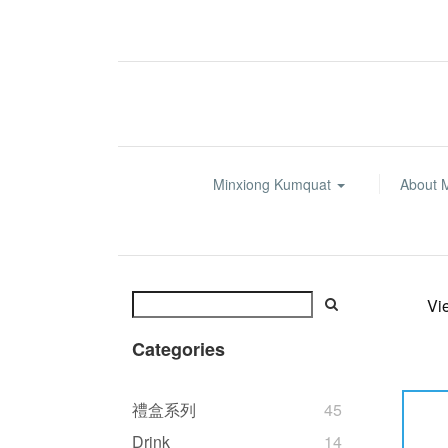
Minxiong Kumquat
About 
Vi
Categories
禮盒系列
45
Drink
14