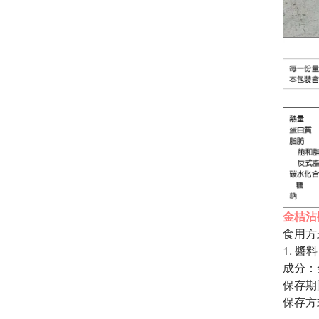
金桔沾
食用方
1. 
成分：
保存期
保存方