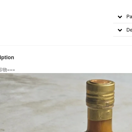
Pa
De
iption
容物===