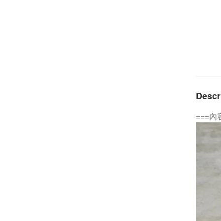
Descr
===內