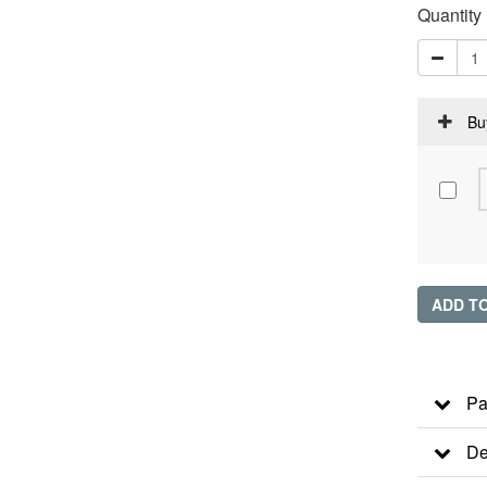
Quantity
Bu
ADD T
Pa
De