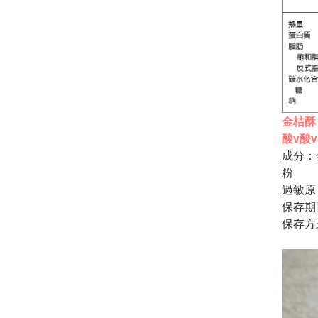
金桔酥
酸v酸
成分：
粉
過敏原
保存期
保存方