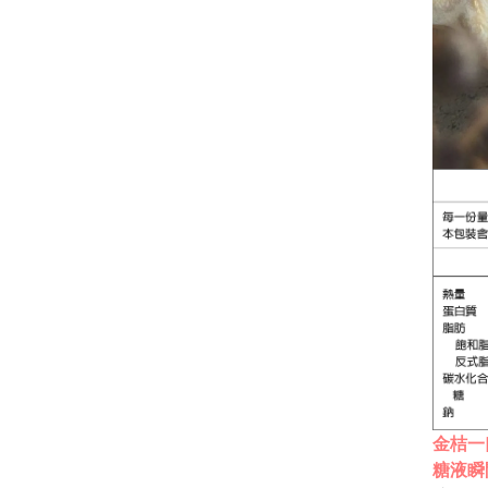
金桔一
糖液瞬