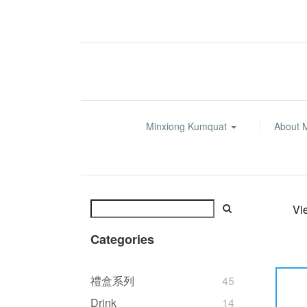
Minxiong Kumquat
About 
Vi
Categories
禮盒系列
45
Drink
14