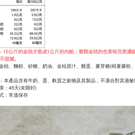
 - 10公斤的金桔才熬成1公斤的內餡；
整顆金桔的色香味完美濃
v不甜膩。
金桔
、
麵粉
、砂
糖、
奶油、
金桔原汁
、雞
蛋
、
麥芽糖(
樹薯澱粉
：本產品含有牛奶、
蛋
、麩質之穀物及其製品，不適合對其過敏
限：45天
(未開封)
式：常溫保存