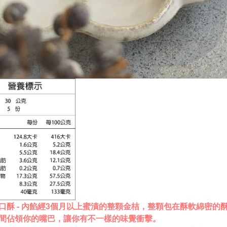
口酥 - 內餡經3個月以上蜜漬的整顆金桔，整顆包在酥軟綿密
間佔領你的嘴巴，讓你有不一樣的味覺衝擊。