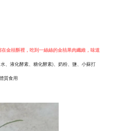
縮在金桔酥裡，
吃到一絲絲的金桔果肉纖維，味道
、水、液化酵素、
糖化酵素)
、奶粉、鹽、小蘇打
體質食用