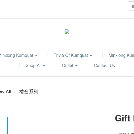
Minxiong Kumquat
Trivia Of Kumquat
Minxiong Ku
Shop All
Outlet
Contact Us
ew All
禮盒系列
Gift