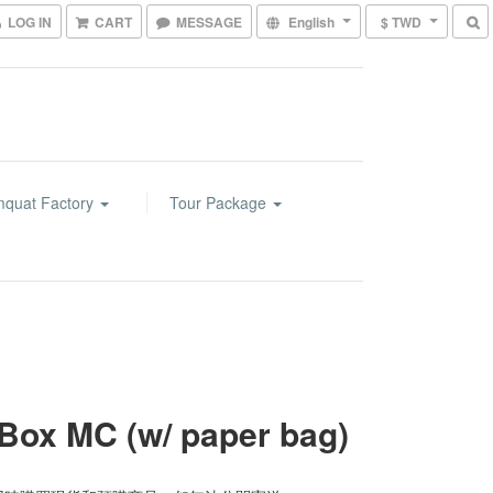
LOG IN
CART
MESSAGE
English
$ TWD
mquat Factory
Tour Package
 Box MC (w/ paper bag)