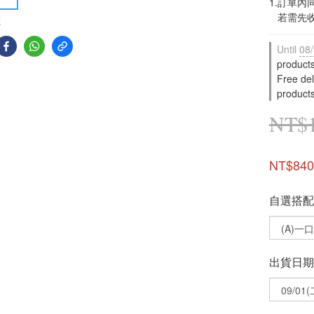
1.訂單
   若
E
Until
08/
product
Free de
product
NT$1
NT$840
自選搭配
出貨日期