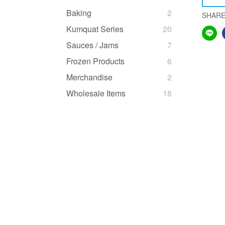
Baking
2
SHAR
Kumquat Series
20
Sauces / Jams
7
Frozen Products
6
Merchandise
2
Wholesale Items
18