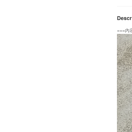
Descr
===內