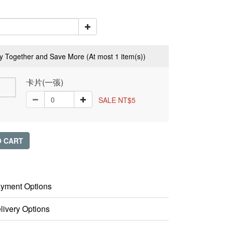
y Together and Save More
(At most 1 item(s))
卡片(一張)
SALE NT$5
O CART
yment Options
livery Options