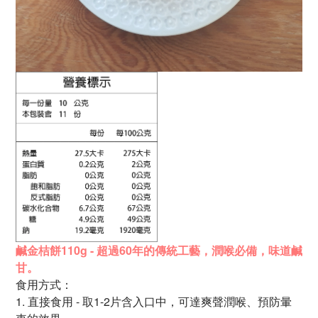
鹹金桔餅110g - 超過60年的傳統工藝，
潤喉必備，味道鹹
甘。
食用方式：
1. 直接食用 - 取1-2片含入口中，可達爽聲潤喉、預防暈