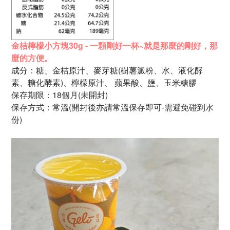
金桔檸檬小方塊30
g - 一顆剛好一杯~就是那麼的剛好，那
麼的方便。
成分：糖、
金桔原汁、
麥芽糖
(樹薯澱粉、水、液化酵
素、
糖化酵素)、檸檬
原
汁、
蘋果酸、
鹽、
玉米糖膠
保存期限：18個月
(未開封)
保存方式：常溫(開封後亦請常溫保存即可-需避免碰到水
份)