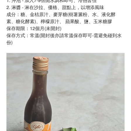
1.
沖泡 - 加入7-9倍開水調和即可、冷熱皆佳
2. 淋醬 - 淋在沙拉、優格、甜點上，以增添風味
成分：
糖、
金桔原汁、麥芽糖
(樹薯澱粉、水、液化酵
素、
糖化酵素)、檸檬
原
汁、
蘋果酸、
鹽、
玉米糖膠
保存期限：12個月
(未開封)
保存方式：常溫(開封後亦請常溫保存即可-需避免碰到水
份)