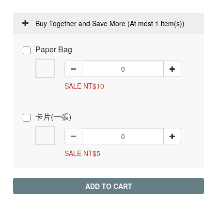
Buy Together and Save More
(At most 1 item(s))
Paper Bag
SALE NT$10
卡片(一張)
SALE NT$5
ADD TO CART