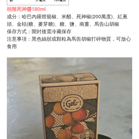
桔辣死神醬180ml
成分：哈巴內羅燈籠椒、米醋、
死神椒(200萬度)、紅蔥
頭、
金桔(糖、麥芽糖)、糖、
鹽、南薑、馬告山胡椒
保存方式：開封後需冷藏保存
注意事項：黑色絲狀或顆粒為馬告胡椒打碎物質，可放心
食用