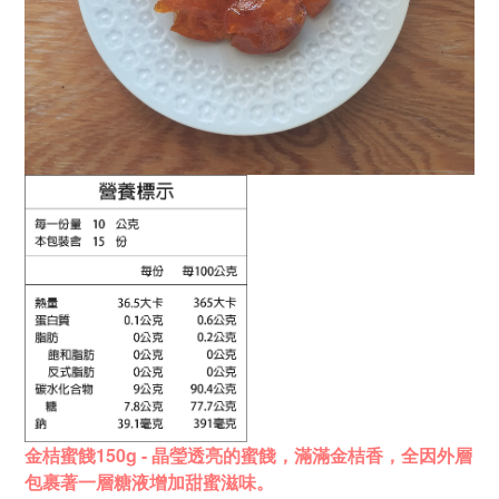
金桔蜜餞150g - 晶瑩透亮的蜜餞，
滿滿金桔香，
全因外層
包裹著一層
糖液增加甜蜜滋味。