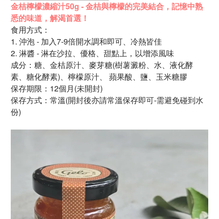
金桔檸檬濃縮汁50g - 金桔與檸檬的完美結合，
記憶中熟
悉的味道，
解渴首選！
食用方式：
1.
沖泡 - 加入7-9倍開水調和即可、冷熱皆佳
2. 淋醬 - 淋在沙拉、優格、甜點上，以增添風味
成分：
糖、
金桔原汁、麥芽糖
(樹薯澱粉、水、液化酵
素、
糖化酵素)、檸檬
原
汁、
蘋果酸、
鹽、
玉米糖膠
保存期限：12個月
(未開封)
保存方式：常溫(開封後亦請常溫保存即可-需避免碰到水
份)