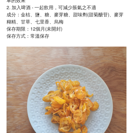
車的效果
2.
加入啤酒 - 一起飲用，可減少脹氣之不適
成分：金桔、鹽、糖、麥芽糖、甜味劑(甜菊醣苷)、麥芽
糊精、甘草、七里香、烏梅
保存期限：
12個月(未開封)
保存方式：常溫保存