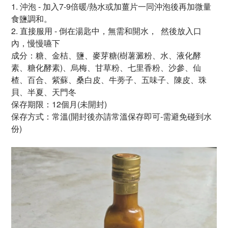
1.
沖泡 - 加入7-9倍暖/熱水或加薑片一同沖泡後再加微量
食鹽調和。
2. 直接服用 - 倒在湯匙中，無需和開水，
然後放入口
內，慢慢嚥下
成分：糖、金桔、鹽、麥芽糖
(樹薯澱粉、水、液化酵
素、
糖化酵素)、烏梅、甘草粉、
七里香粉、沙參、仙
楂、
百合、紫蘇、桑白皮、
牛蒡子、五味子、陳皮、
珠
貝、半夏、天門冬
保存期限：12個月
(未開封)
保存方式：常溫(開封後亦請常溫保存即可-需避免碰到水
份)