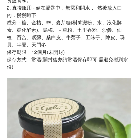
食鹽調和。
2. 直接服用 - 倒在湯匙中，無需和開水，
然後放入口
內，慢慢嚥下
成分：糖、金桔、鹽、麥芽糖
(樹薯澱粉、水、液化酵
素、
糖化酵素)、烏梅、甘草粉、
七里香粉、沙參、仙
楂、
百合、紫蘇、桑白皮、
牛蒡子、五味子、陳皮、
珠
貝、半夏、天門冬
保存期限：12個月
(未開封)
保存方式：常溫(開封後亦請常溫保存即可-需避免碰到水
份)