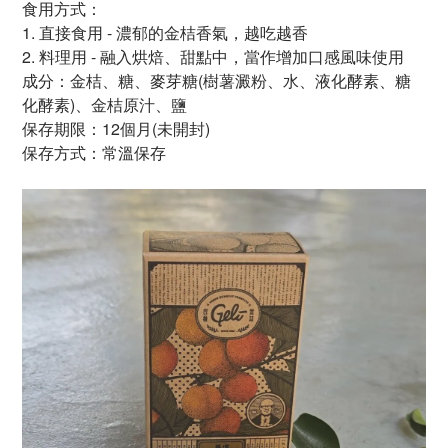
食用方式：
1. 直接食用 - 濃郁的金桔香氣，越吃越香
2.
料理用 - 融入烘焙、甜點中，當作增加口感風味使用
成分：金桔、
糖、麥芽糖
(
樹薯澱粉、水、液化酵素、
糖
化酵素)、金桔原汁、鹽
保存期限：
12個月(未開封)
保存方式：常溫保存