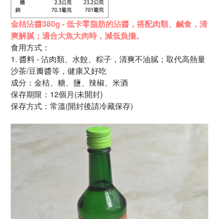
金桔沾醬380g - 低卡零脂肪的沾醬，
搭配肉類、鹹食，
清
爽解膩；適合大魚大肉時，
減低負擔。
食用方式：
1. 醬料 - 沾肉類、水餃、粽子，清爽不油膩；
取代
高
熱量
沙茶/豆瓣醬等，健康又好吃
成分：金桔、糖、鹽、辣椒、
米酒
保存期限：12個月(未開封)
保存方式：常溫(開封後請冷藏保存)