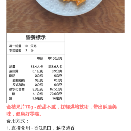
金桔果片70g - 酸甜不膩，採輕烘培技術，帶出酥脆美
味，健康好零嘴。
食用方式：
1. 直接食用 - 香Q脆口，越咬越香