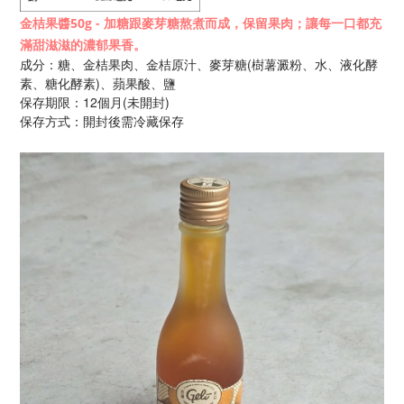
金桔果醬50g - 加糖跟麥芽糖熬煮而成，保留果肉；讓每一口都充
滿甜滋滋的濃郁果香。
成分：糖、金桔果肉、金桔原汁、麥芽糖(樹薯澱粉、水、液化酵
素、糖化酵素)、蘋果酸、鹽
保存期限：12個月
(未開封)
保存方式：開封後需冷藏保存