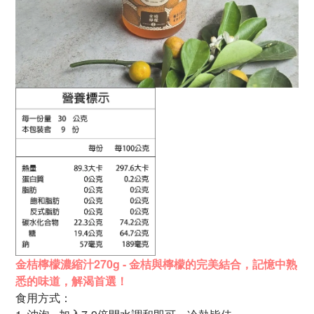
金桔檸檬濃縮汁270g - 金桔與檸檬的完美結合，
記憶中熟
悉的味道，
解渴首選！
食用方式：