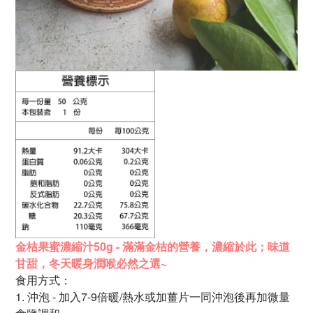
金桔果蜜濃縮汁50g - 滿滿金桔的營養，
濃縮於此；味道
甘甜，
冬天暖身潤喉必然之選~
食用方式：
1.
沖泡 - 加入7-9倍暖/熱水或加薑片一同沖泡後再加微量