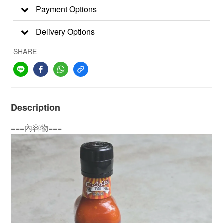
Payment Options
Delivery Options
SHARE
Description
===內容物===