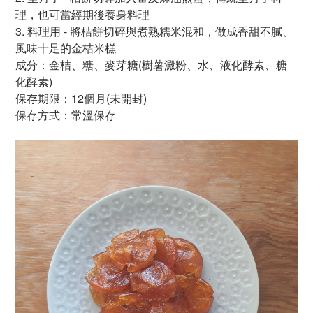
理，也可當經期後養身料理
3. 料理用 - 將桔餅切碎與煮熟糯米混和，做成香甜不膩、
風味十足的金桔米榚
成分：金桔、
糖、麥芽糖
(
樹薯澱粉、水、液化酵素、
糖
化酵素)
保存期限：
12個月(未開封)
保存方式：常溫保存