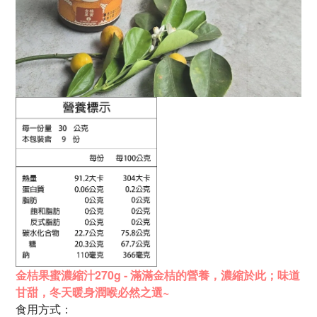
金桔果蜜濃縮汁270g - 滿滿金桔的營養，
濃縮於此；味道
甘甜，
冬天暖身潤喉必然之選~
食用方式：