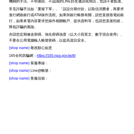
機關的手法。不明連結、不認識的LINE好友邀請或簡訊，也請不要點選。
常見詐騙手法如「重複下單」、「誤設分期付款」以取信消費者，再要求
進行網路銀行或ATM操作流程。如果與銀行帳務有關，請您直接致電給銀
行，如果來電內容要求您操作相關帳戶、提供資料等，也請您直接拒絕，
降低詐騙的風險。
亦請您定期修改密碼、強化密碼強度（以大小寫英文、數字混合使用）、
不要在公用電腦輸入帳號密碼，以提高資訊安全。
{shop name}
敬祝順心如意
165全民防騙網：
https://165.npa.gov.tw/#/
{shop name}
客服專線：
{shop name}
Line@帳號：
{shop name}
客服信箱：