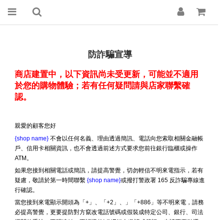
防詐騙宣導
商店建置中，以下資訊尚未受更新，可能並不適用
於您的購物體驗；若有任何疑問請與店家聯繫確
認。
親愛的顧客您好
{shop name}
不會以任何名義、理由透過簡訊、電話向您索取相關金融帳
戶、信用卡相關資訊，也不會透過前述方式要求您前往銀行臨櫃或操作
ATM。
如果您接到相關電話或簡訊，請提高警覺，切勿輕信不明來電指示，若有
疑慮，敬請於第一時間聯繫
{shop name}
或撥打警政署 165 反詐騙專線進
行確認。
當您接到來電顯示開頭為「+」、「+2」、」「+886」等不明來電，請務
必提高警覺，更要提防對方竄改電話號碼或假裝成特定公司、銀行、司法