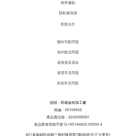
銷售據點
隱私權保護
異業合作
國內宅配問題
海外配送問題
退換貨及退款
發票常見問題
其他常見問題
抬頭：民雄金桔加工廠
統編：65164602
產品責任險：22A0056061
食品業者登錄字號 Q-165164602-00000-4
621嘉義縣民雄鄉三興村陳厝寮7鄰38號(中正大學旁)