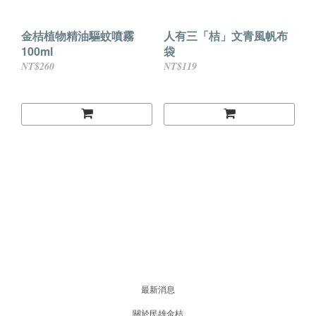
金桔植物精油驅蚊噴霧
人有三「桔」文青風帆布
100ml
袋
NT$260
NT$119
最新消息
關於民雄金桔