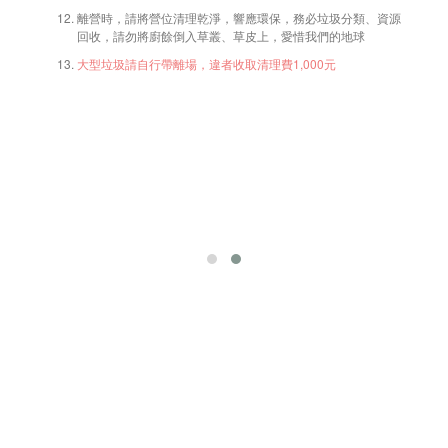
離營時，請將營位清理乾淨，響應環保，務必垃圾分類、資源
回收，請勿將廚餘倒入草叢、草皮上，愛惜我們的地球
大型垃圾請自行帶離場，違者收取清理費1,000元