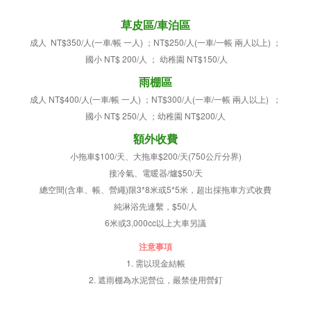
草皮區/車泊
區
成人 NT$350/人(一車/帳 一人) ；NT$250/人(一車/一帳 兩人以上) ；
國小 NT$ 200/人 ； 幼稚園 NT$150/人
雨棚區
成人 NT$400/人(一車/帳 一人) ；
NT$300/人(一車/一帳 兩人以上) ；
國小 NT$ 250/人 ；幼稚園 NT$200/人
額外收費
小拖車$100/天、大拖車$200/天(750公斤分界)
接冷氣、電暖器/爐$50/天
總空間(含車、帳、營繩)限3*8米或5*5米，超出採拖車方式收費
純淋浴先連繫，$50/人
6米或3,000cc以上大車另議
注意事項
1. 需以現金結帳
2. 遮雨棚為水泥營位，嚴禁使用營釘