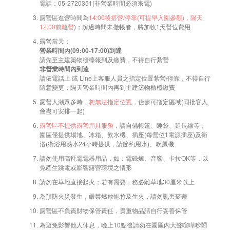
電話：05-2720351(非營業時間必須來電)
露營區進營時間為
14:00後搭營/停靠(可提早入園參觀)，隔天
12:00前離營
)；超過時間未撤帳者，將加收1天營位費用
露營當天：
營業時間內(09:00-17:00)到達
請先至主建築物櫃檯報到及繳費，不得自行紮營
非營業時間內到達
請依電話上 或 Line上客服人員之指定位置紮營/停靠，不得自行
隨意變更；隔天營業時間內再到主建築物櫃檯繳費
露營人潮眾多時，
恕無法指定位置
，僅盡可指定區域(同批客人
會盡可安排一起)
露營區不提供露營用具服務
，請自備帳篷、睡袋、延長線等；
園區僅提供場地、冰箱、飲水機、插座(每營位1電源插座)及衛
浴(衛浴用熱水24小時提供，請節約用水)、吹風機
請勿使用高秏電電器用品，如：電磁爐、音響、卡拉OK等，以
免產生跳電或影響露營環境之情形
請勿在草地直接起火；若有需要，務必離草地30厘米以上
為預防火災發生，嚴禁燃放炮竹及生火，請勿亂丟菸蒂
露營區不負責財物保管責任，貴重物品請自行妥善保管
為避免影響他人休息，晚上10點後請勿在園區內大聲喧嘩吵鬧