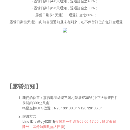
-
露營日期前4-6天
通知，退還訂金之40%；
-
露營日期前2-3天
通知，退還訂金之30%；
-
露營日期前1天
通知，退還訂金之20%；
-
露營日期當天通知 或 無書面通知且未有到來，恕不保留訂位亦無訂金退還
【露營須知
】
我們的位置：嘉義縣民雄鄉三興村陳厝寮38號(中正大學正門往
前開約300公尺處)
衛星座標GPS位置：N23° 33’ 30.0” N120°28’ 36.0”
聯絡方式：
Line ID：@yty8281t(
僅限週一至週五09:00-17:00，國定假日
除外；其餘時間均無人回覆
)