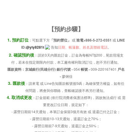
【預約步驟
】
1. 預約訂位
：可點選下方
「預約營位」
或
致電+886-5-272-0351
或
LINE
ID:
@yty8281t
告知
日期、帳篷數、姓名及聯絡電話
。
2. 確認預約後
：請於3天內匯款訂金，訂金為每帳NT$200，尾款現場支
付，若未在指定期限內付款，本工廠有權利取消訂位，恕不另行通知。
匯款資料：京城銀行(民雄分行) 銀行代號 -
054
帳號 -
009-220167401
戶名
-
廖俐佳
3. 匯款後
：請來電 或 Line告知匯款帳號後5碼；為確保雙方權益，如有任
何問題，將會與你聯絡，查帳確認後不再另行通知。
4. 取消或更改
：訂金規範 (依行院消費者保護法標準)，因故無法成行 或 需
要更改訂位日期，規定如下：
- 露營日期前14天通知，本筆訂金保留3個月有效 或 退還已付之訂金；
- 露營日期前10-13天通知，退還訂金之70%；
-
露營日期前7-9天
通知，退還訂金之50%；