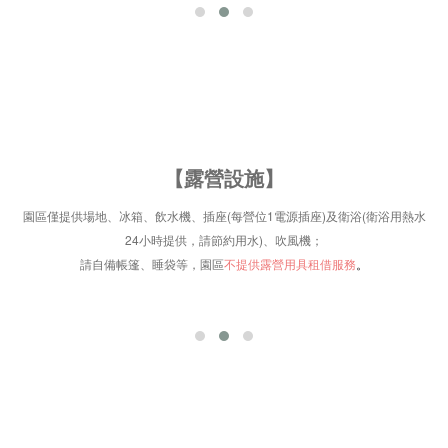
【露營設施
】
園區僅提供
場地、冰箱、飲水機、插座(每營位1電源插
座)
及衛浴(
衛浴用熱水
24小時提供，請節約用水)、吹風機
；
請自備帳篷、睡袋等，園區
不提供露營用具租借服務
。