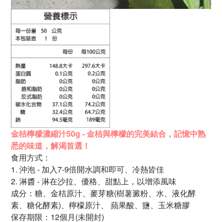
金桔檸檬濃縮汁50g - 金桔與檸檬的完美結合，
記憶中熟
悉的味道，
解渴首選！
食用方式：
1.
沖泡 - 加入7-9倍開水調和即可、冷熱皆佳
2. 淋醬 - 淋在沙拉、優格、甜點上，以增添風味
成分：
糖、
金桔原汁、麥芽糖
(樹薯澱粉、水、液化酵
素、
糖化酵素)、檸檬
原
汁、
蘋果酸、
鹽、
玉米糖膠
保存期限：12個月
(未開封)