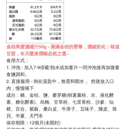
金桔果蜜濃縮汁50g - 滿滿金桔的營養，
濃縮於此；味道
甘甜，
冬天暖身潤喉必然之選~
食用方式：
1.
沖泡 - 加入7-9倍暖/熱水或加薑片一同沖泡後再加微量
食鹽調和。
2. 直接服用 - 倒在湯匙中，無需和開水，
然後放入口
內，慢慢嚥下
成分：糖、金桔、鹽、麥芽糖
(樹薯澱粉、水、液化酵
素、
糖化酵素)、烏梅、甘草粉、
七里香粉、沙參、仙
楂、
百合、紫蘇、桑白皮、
牛蒡子、五味子、陳皮、
珠
貝、半夏、天門冬
保存期限：12個月
(未開封)