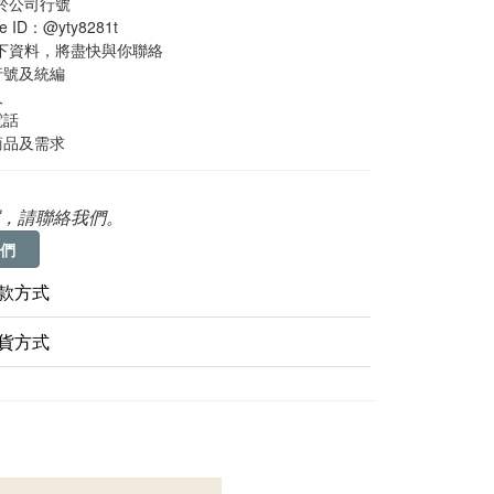
用於公司行號
e ID：@yty8281t
提供以下資料，將盡快與你聯絡
 公司行號及統編
人
絡電話
 詢問商品及需求
，請聯絡我們。
們
款方式
貨方式