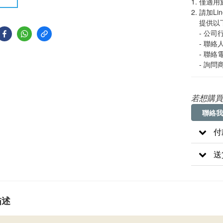
1. 僅適
2. 請加Lin
    
    -
    - 聯絡
    - 聯
    -
若想購買
聯絡我
付
送
描述