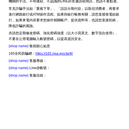
機關的手法。不明連結、不認識的LINE好友邀請或簡訊，也請不要點選。
常見詐騙手法如「重複下單」、「誤設分期付款」以取信消費者，再要求
進行網路銀行或ATM操作流程。如果與銀行帳務有關，請您直接致電給銀
行，如果來電內容要求您操作相關帳戶、提供資料等，也請您直接拒絕，
降低詐騙的風險。
亦請您定期修改密碼、強化密碼強度（以大小寫英文、數字混合使用）、
不要在公用電腦輸入帳號密碼，以提高資訊安全。
{shop name}
敬祝順心如意
165全民防騙網：
https://165.npa.gov.tw/#/
{shop name}
客服專線：
{shop name}
Line@帳號：
{shop name}
客服信箱：