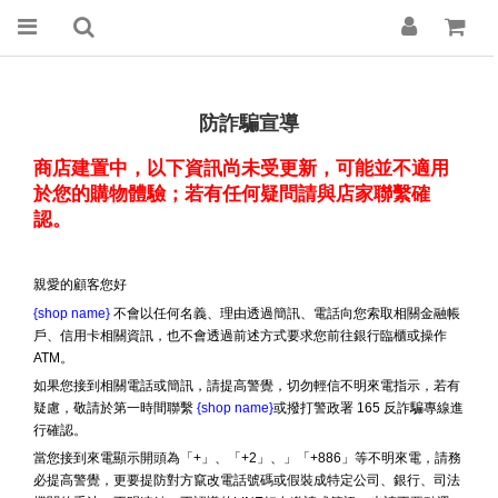
防詐騙宣導
商店建置中，以下資訊尚未受更新，可能並不適用
於您的購物體驗；若有任何疑問請與店家聯繫確
認。
親愛的顧客您好
{shop name}
不會以任何名義、理由透過簡訊、電話向您索取相關金融帳
戶、信用卡相關資訊，也不會透過前述方式要求您前往銀行臨櫃或操作
ATM。
如果您接到相關電話或簡訊，請提高警覺，切勿輕信不明來電指示，若有
疑慮，敬請於第一時間聯繫
{shop name}
或撥打警政署 165 反詐騙專線進
行確認。
當您接到來電顯示開頭為「+」、「+2」、」「+886」等不明來電，請務
必提高警覺，更要提防對方竄改電話號碼或假裝成特定公司、銀行、司法