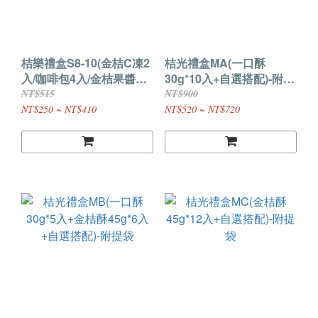
桔樂禮盒S8-10(金桔C凍2
桔光禮盒MA(一口酥
入/咖啡包4入/金桔果醬
30g*10入+自選搭配)-附提
250g+自選搭配)
袋
NT$515
NT$900
NT$250 ~ NT$410
NT$520 ~ NT$720