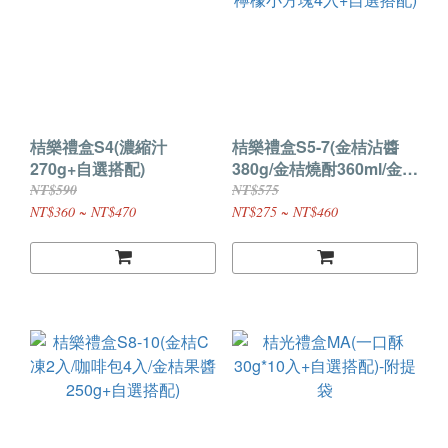
桔樂禮盒S4(濃縮汁
桔樂禮盒S5-7(金桔沾醬
270g+自選搭配)
380g/金桔燒酎360ml/金桔
檸檬小方塊4入+自選搭配)
NT$590
NT$575
NT$360 ~ NT$470
NT$275 ~ NT$460