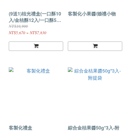
(9送1)桔光禮盒(一口酥10
客製化小果醬/婚禮小物
入/金桔酥12入/一口酥5
入、金桔酥6入+濃縮汁
NT$10,900
270g)-附提袋
NT$5,670 ~ NT$7,830
客製化禮盒
綜合金桔果醬50g*3入-附