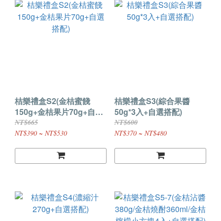
桔樂禮盒S2(金桔蜜餞
桔樂禮盒S3(綜合果醬
150g+金桔果片70g+自選
50g*3入+自選搭配)
搭配)
NT$665
NT$600
NT$390 ~ NT$530
NT$370 ~ NT$480