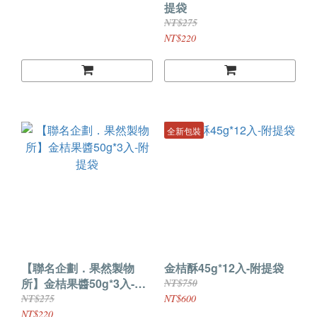
提袋
NT$275
NT$220
全新包裝
【聯名企劃．果然製物
金桔酥45g*12入-附提袋
所】金桔果醬50g*3入-附
NT$750
提袋
NT$275
NT$600
NT$220