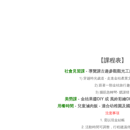
【課程表
】
社會見習課
- 導覽講古趣參觀觀光工廠 
1) 穿越時光歲道 - 走進金桔產
2) 跟著一顆金桔旅行趣
3) 腦筋急轉彎- 臆謎猜
美勞課
- 金桔果醬DIY 或 風鈴彩繪DIY
用餐時間
- 兒童滷肉飯 - 適合幼稚園及國
注意事項
1. 需以現金結帳
2. 活動時間可調整，行程建議