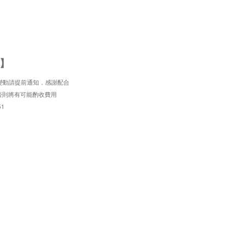
】
變動請提前通知，感謝配合
否則將有可能酌收費用
51