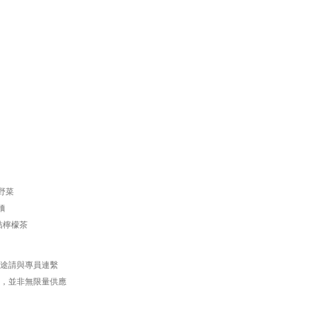
】
野菜
麵
桔
檸檬
茶
用途請與專員連繫
算，並非無限量供應