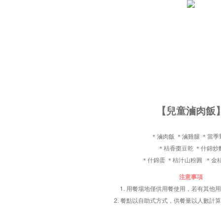
【兒童滷肉飯
＊滷肉飯 ＊滷雞腿 ＊當季
＊桔香棗豆乾 ＊什錦炒
＊什錦蛋 ＊桔汁山粉圓 ＊金
注意事項
1. 用餐場地僅供用餐使用，若有其他
2. 餐點以自助式方式，供餐量以人數計