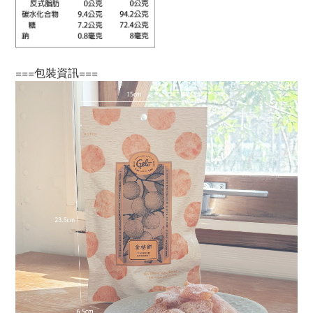
===包裝資訊===