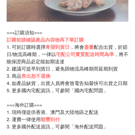
===訂購須知===
訂購前請確認產品內容物再下單訂購
1.
可於訂購時選擇
希望到貨日
，將會
盡量
配合出貨，於
節
日/物流高峰期，一律以
宅配公司實質配送時間為準
，將
不
能保證商品必定能如期送達
2. 建議可提早到貨日，避免因
物流高峰期而延期到貨
3. 商品
售出恕不退換
4. 如產品缺貨，出貨人員將會致電告知最快可出貨之日期
5. 更多國內宅配資訊，可參閱「
國內宅配問題
」
===海外訂購===
1. 現時僅提供香港、澳門及大陸地區之配送
2. 運費一律使用
順豐到付
3. 更多國外配送資訊，可參閱
「海外配送問題」