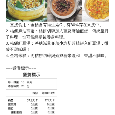
1. 直接食用：金桔含有維生素C，有80%存在果皮中。
2. 桔餅麻油煎蛋：桔餅切碎加入薑及麻油煎蛋，傳統坐月
子料理，也可當經期後養身料理。
3. 桔餅紅豆湯：將糖減量並加少許切碎桔餅入紅豆湯，微
酸不甜膩喔！
4. 金桔米糕：將桔餅切碎與煮熟糯米混和，香甜不膩味。
===營養標示===