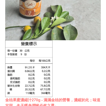
金桔果蜜濃縮汁270g - 滿滿金桔的營養，
濃縮於此；味道
甘甜，
冬天暖身潤喉必然之選~