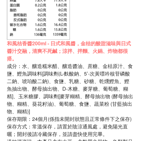
和風桔香醬200ml -
日式和風醬，金桔的酸甜滋味與日式
醬汁交融，清爽不死鹹；涼拌、拌麵、火鍋、炸物都很
搭。
成分：水、釀造糯米醋、釀造醬油、
蔗糖、金桔原汁、食
鹽、
鰹魚調味料[調味劑(L-麩酸鈉、
5’-次黃嘌吟核苷磷酸
二鈉、
琥珀酸二鈉)、食鹽、乳糖、砂糖、
乾燻鰹魚、鰹
魚抽出物、
酵母抽出物、D-木糖、麥芽糖、
葡萄糖、糊
精]、玉米糖膠、
調味劑[麥芽糊精、酵母抽出物
(酵母抽出
物、糊精、葵花籽油)、
葡萄糖、食鹽、蔬菜粉
(甘藍抽出
物、糊精)]
保存期限：24個月(係指未開封狀態且正常條件下
之保存)
保存方式：常溫保存，請置於陰涼通風
處，避免陽光直
曬；開封後
請冷藏保存，並請盡快使用
完畢。