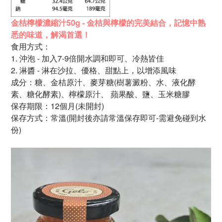
金桔檸檬濃縮汁50g - 金桔與檸檬的完美結合，
記憶中熟
悉的味道，
解渴首選！
食用方式：
1.
沖泡 - 加入7-9倍開水調和即可、冷熱皆佳
2. 淋醬 - 淋在沙拉、優格、甜點上，以增添風味
成分：
糖、
金桔原汁、麥芽糖
(樹薯澱粉、水、液化酵
素、
糖化酵素)、檸檬
原
汁、
蘋果酸、
鹽、
玉米糖膠
保存期限：12個月
(未開封)
保存方式：常溫(開封後亦請常溫保存即可-需避免碰到水
份)