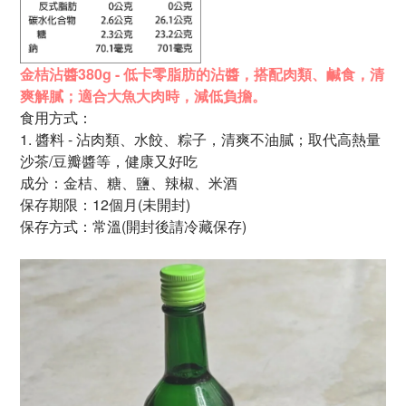
金桔沾醬380g - 低卡零脂肪的沾醬，
搭配肉類、鹹食，
清
爽解膩；適合大魚大肉時，
減低負擔。
食用方式：
1. 醬料 - 沾肉類、水餃、粽子，清爽不油膩；
取代
高
熱量
沙茶/豆瓣醬等，健康又好吃
成分：金桔、糖、鹽、辣椒、
米酒
保存期限：12個月(未開封)
保存方式：常溫(開封後請冷藏保存)