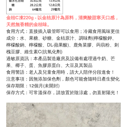
金桔C凍220g - 以金桔原汁為原料，清爽酸甜寒天口感，
天然無香精的金桔味。
食用方式：直接插入吸管即可以食用；冷藏食用風味更佳
成分：水、果糖、砂糖、金桔原汁、調味劑(檸檬酸鉀、
檸檬酸鈉、檸檬酸、DL-蘋果酸)、鹿角菜膠、蒟蒻粉、刺
槐豆膠、維生素C(抗氧化劑)
過敏原資訊：本產品製造廠房及設備有處理過牛奶、芒
果、椰子、蛋、魚膠原蛋白、大豆及其製品
食用警語：老人及兒童食用時，請大人陪伴分段進食！
注意事項：因無添加保色劑，顏色可能會隨時日產生變化
保存期限：12個月(未開封)
保存方式：可常溫保存，請放置於陰涼處，勿直射陽光！