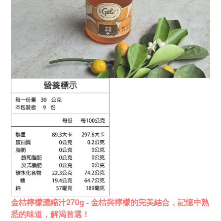
金桔檸檬濃縮汁270g - 金桔與檸檬的完美結合，
記憶中熟
悉的味道，
解渴首選！