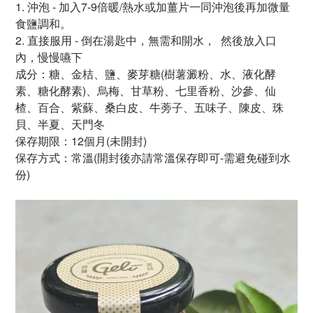
1.
沖泡 - 加入7-9倍暖/熱水或加薑片一同沖泡後再加微量
食鹽調和。
2. 直接服用 - 倒在湯匙中，無需和開水，
然後放入口
內，慢慢嚥下
成分：糖、金桔、鹽、麥芽糖
(樹薯澱粉、水、液化酵
素、
糖化酵素)、烏梅、甘草粉、
七里香粉、沙參、仙
楂、
百合、紫蘇、桑白皮、
牛蒡子、五味子、陳皮、
珠
貝、半夏、天門冬
保存期限：12個月
(未開封)
保存方式：常溫(開封後亦請常溫保存即可-需避免碰到水
份)