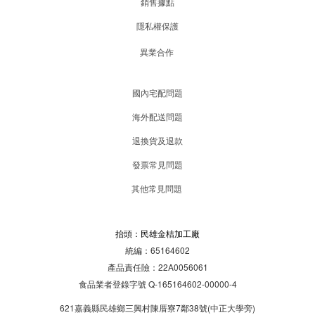
銷售據點
隱私權保護
異業合作
國內宅配問題
海外配送問題
退換貨及退款
發票常見問題
其他常見問題
抬頭：民雄金桔加工廠
統編：65164602
產品責任險：22A0056061
食品業者登錄字號 Q-165164602-00000-4
621嘉義縣民雄鄉三興村陳厝寮7鄰38號(中正大學旁)