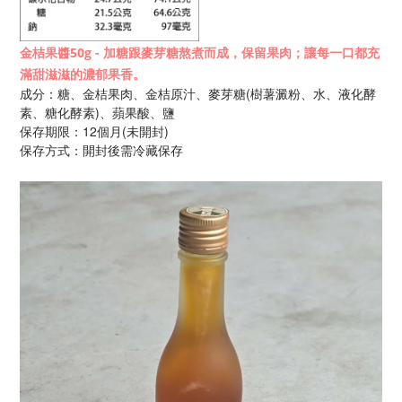
金桔果醬50g - 加糖跟麥芽糖熬煮而成，保留果肉；讓每一口都充
滿甜滋滋的濃郁果香。
成分：糖、金桔果肉、金桔原汁、麥芽糖(樹薯澱粉、水、液化酵
素、糖化酵素)、蘋果酸、鹽
保存期限：12個月
(未開封)
保存方式：開封後需冷藏保存