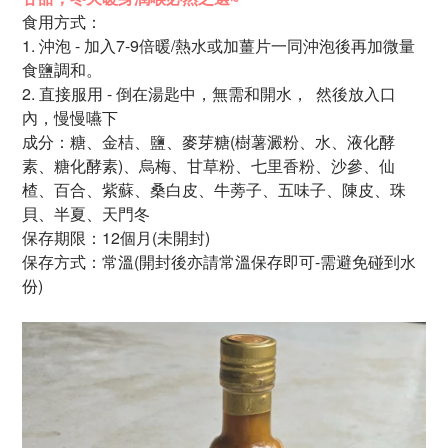
食用方式：
1.
沖泡 - 加入7-9倍暖/熱水或加薑片一同沖泡後再加微量
食鹽調和。
2. 直接服用 - 倒在湯匙中，無需和開水，
然後放入口
內，慢慢嚥下
成分：糖、金桔、鹽、麥芽糖
(樹薯澱粉、水、液化酵
素、
糖化酵素)、烏梅、甘草粉、
七里香粉、沙參、仙
楂、
百合、紫蘇、桑白皮、
牛蒡子、五味子、陳皮、
珠
貝、半夏、天門冬
保存期限：12個月
(未開封)
保存方式：常溫(開封後亦請常溫保存即可-需避免碰到水
份)