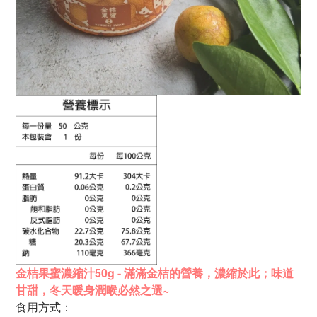
金桔果蜜濃縮汁50g - 滿滿金桔的營養，
濃縮於此；味道
甘甜，
冬天暖身潤喉必然之選~
食用方式：