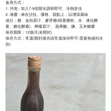
食用方式：
1.
沖泡 - 加入7-9倍開水調和即可、冷熱皆佳
2. 淋醬 - 淋在沙拉、優格、甜點上，以增添風味
成分：
糖、
金桔原汁、麥芽糖
(樹薯澱粉、水、液化酵
素、
糖化酵素)、檸檬
原
汁、
蘋果酸、
鹽、
玉米糖膠
保存期限：12個月
(未開封)
保存方式：常溫(開封後亦請常溫保存即可-需避免碰到水
份)